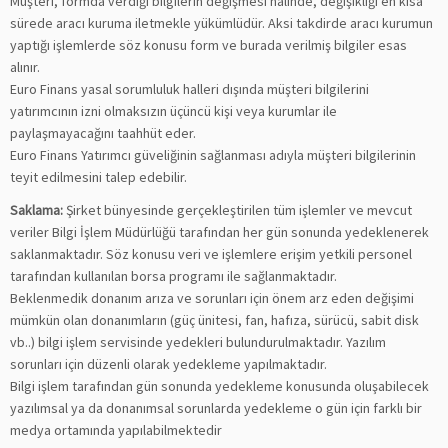
Müşteri, formda verdiği bilgilerin değişmesi halinde, değişikliği en kısa
sürede aracı kuruma iletmekle yükümlüdür. Aksi takdirde aracı kurumun
yaptığı işlemlerde söz konusu form ve burada verilmiş bilgiler esas
alınır.
Euro Finans yasal sorumluluk halleri dışında müşteri bilgilerini
yatırımcının izni olmaksızın üçüncü kişi veya kurumlar ile
paylaşmayacağını taahhüt eder.
Euro Finans Yatırımcı güveliğinin sağlanması adıyla müşteri bilgilerinin
teyit edilmesini talep edebilir.
Saklama:
Şirket bünyesinde gerçekleştirilen tüm işlemler ve mevcut
veriler Bilgi İşlem Müdürlüğü tarafından her gün sonunda yedeklenerek
saklanmaktadır. Söz konusu veri ve işlemlere erişim yetkili personel
tarafından kullanılan borsa programı ile sağlanmaktadır.
Beklenmedik donanım arıza ve sorunları için önem arz eden değişimi
mümkün olan donanımların (güç ünitesi, fan, hafıza, sürücü, sabit disk
vb..) bilgi işlem servisinde yedekleri bulundurulmaktadır. Yazılım
sorunları için düzenli olarak yedekleme yapılmaktadır.
Bilgi işlem tarafından gün sonunda yedekleme konusunda oluşabilecek
yazılımsal ya da donanımsal sorunlarda yedekleme o gün için farklı bir
medya ortamında yapılabilmektedir